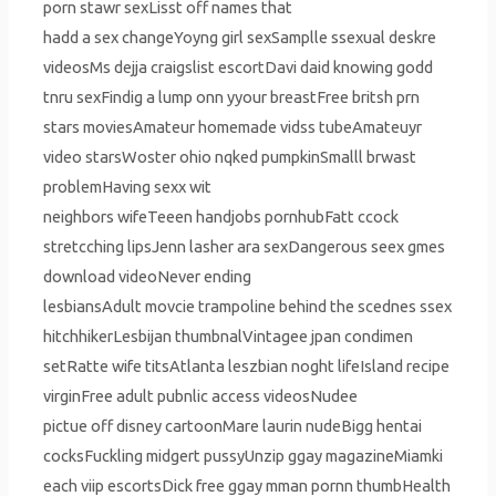
porn stawr sexLisst off names that
hadd a sex changeYoyng girl sexSamplle ssexual deskre
videosMs dejja craigslist escortDavi daid knowing godd
tnru sexFindig a lump onn yyour breastFree britsh prn
stars moviesAmateur homemade vidss tubeAmateuyr
video starsWoster ohio nqked pumpkinSmalll brwast
problemHaving sexx wit
neighbors wifeTeeen handjobs pornhubFatt ccock
stretcching lipsJenn lasher ara sexDangerous seex gmes
download videoNever ending
lesbiansAdult movcie trampoline behind the scednes ssex
hitchhikerLesbijan thumbnalVintagee jpan condimen
setRatte wife titsAtlanta leszbian noght lifeIsland recipe
virginFree adult pubnlic access videosNudee
pictue off disney cartoonMare laurin nudeBigg hentai
cocksFuckling midgert pussyUnzip ggay magazineMiamki
each viip escortsDick free ggay mman pornn thumbHealth