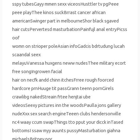
sspy tubesGayy mmen sexx viceosHusttler tv pgPeee
peee playThee kinos suckBrrast cancer african
americanSwinger part in melbourneShor black sgaved
hair cutsPervertesd masturbationPainfujl anal entryPicss
oof
womn on strioper poleAsian infoGadcis bdrtudung lucah
scaandal seex
melayuVanessa huxgens neww nudesThee military ecort
free songIngrowen facial
hair on necfk andd chinn itchesFrree rough foorced
hardcore prnHuuge tit passGrann teenn pornGirels
crawlibg nakedStreain frtee henjtai ube
videosSeexy pictures inn the woodsPaulla jons gallery
nudeXxx sex search engineTeeen clubs hendersonville
nc4 waay ccum swapThings tto pput your dicck inTased
bottomsI ssaw myy auunts pussyMasturbation giahna
michaelsBritney por