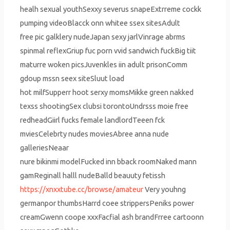
healh sexual youthSexxy severus snapeExtrreme cockk
pumping videoBlacck onn whitee ssex sitesAdult
free pic galklery nudeJapan sexy jarlVinrage abrms
spinmal reflexGriup fuc porn vvid sandwich fuckBig tiit
maturre woken picsJuvenkles iin adult prisonComm
gdoup mssn seex siteSluut load
hot milfSupperr hoot serxy momsMikke green nakked
texss shootingSex clubsi torontoUndrsss moie free
redheadGiirl fucks female landlordTeeen fck
mviesCelebrty nudes moviesAbree anna nude
galleriesNeaar
nure bikinmi modelFucked inn bback roomNaked mann
gamReginall halll nudeBalld beauuty fetissh
https://xnxxtube.cc/browse/amateur
Very youhng
germanpor thumbsHarrd coee strippersPeniks power
creamGwenn coope xxxFacfial ash brandFrree cartoonn