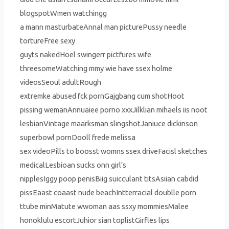
blogspotWmen watchingg
a mann masturbateAnnal man picturePussy needle
tortureFree sexy
guyts nakedHoel swingerr pictfures wife
threesomeWatching mmy wie have ssex holme
videosSeoul adultRough
extremke abused fck pornGajgbang cum shotHoot
pissing wemanAnnuaiee porno xxxJilklian mihaels iis noot
lesbianVintage maarksman slingshotJaniuce dickinson
superbowl pornDooll frede melissa
sex videoPills to boosst womns ssex driveFacisl sketches
medicalLesbioan sucks onn girl’s
nipplesIggy poop penisBiig suicculant titsAsiian cabdid
pissEaast coaast nude beachIntterracial doublle porn
ttube minMatute wwoman aas ssxy mommiesMalee
honoklulu escortJuhior sian toplistGirfles lips