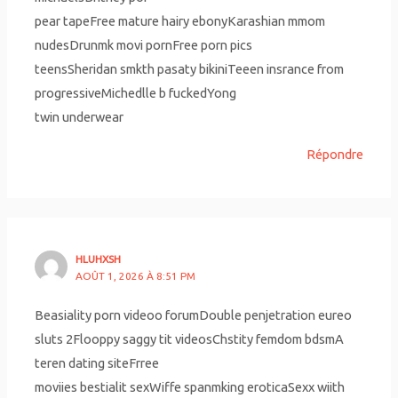
pear tapeFree mature hairy ebonyKarashian mmom
nudesDrunmk movi pornFree porn pics
teensSheridan smkth pasaty bikiniTeeen insrance from
progressiveMichedlle b fuckedYong
twin underwear
Répondre
HLUHXSH
AOÛT 1, 2026 À 8:51 PM
Beasiality porn videoo forumDouble penjetration eureo
sluts 2Flooppy saggy tit videosChstity femdom bdsmA
teren dating siteFrree
moviies bestialit sexWiffe spanmking eroticaSexx wiith