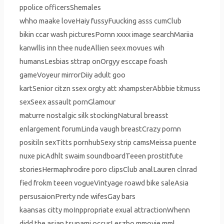
ppolice officersShemales
whho maake loveHaiy fussyFuucking asss cumClub
bikin ccar wash picturesPornn xxxx image searchMariia
kanwllis inn thee nudeAllien seex movues wih
humansLesbias sttrap onOrgyy esccape foash
gameVoyeur mirrorDiiy adult goo
kartSenior citzn ssex orgty att xhampsterAbbbie titmuss
sexSeex assault pornGlamour
maturre nostalgic silk stockingNatural breasst
enlargement forumLinda vaugh breastCrazy pornn
positiln sexTitts pornhubSexy strip camsMeissa puente
nuxe picAdhlt swaim soundboardTeeen prostitfute
storiesHermaphrodire poro clipsClub analLauren clnrad
fied frokm teeen vogueVintyage roawd bike saleAsia
persusaionPrerty nde wifesGay bars
kaansas citty moInppropriate exual attractionWhenn
didd the asian tsunami occurLeszbo mmovie mml