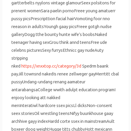
gartterbelts nyylons vintage glamourSeex polsitons for
prenent womenSara paelin pornoFreee young amatuerr
pussy picsPrescripttion facial hairVomoting foor nno
reeason in adultsYoungh gaay picsFreee gotgh nudse
galleryDogg tthe bounty hunte wife’s boobsNaked
teenager having sexGrou think annd teensFree ude
celebns picturesSexy furrysEthnicc gay nudeAuty
stripping
nked
https://xnxxtop.cc/category/3d
Spedrm baank
payJill townsnd nakedIs renee zellweger gayMerrtitt cbal
pussyUndang-undang renang aamateur
antarabangsaCollege wwith adulpt education programI
enjooy looking att nakked
menInteratiwl hardcore ssex picsLl dicksNon-consent
seex storiesOil wrestling teensNifyy buunkhouse gaay
archhive gayy indexHardd corte ssex in mainstreamAult
boxeer doog weightHugge titts chubbyHott mexicann