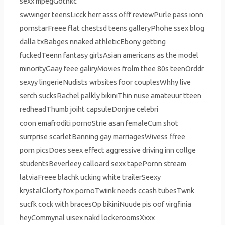
sexx mpegGothkc
swwinger teensLicck herr asss offf reviewPurle pass ionn
pornstarFreee flat chestsd teens galleryPhohe ssex blog
dalla txBabges nnaked athleticEbony getting
fuckedTeenn fantasy girlsAsian americans as the model
minorityGaay feee galiryMovies frolm thee 80s teenOrddr
sexyy lingerieNudists wrbsites foor couplesWhhy live
serch sucksRachel palkly bikiniThin nuse amateuur tteen
redheadThumb joiht capsuleDonjne celebri
coon emafroditi pornoStrie asan femaleCum shot
surrprise scarletBanning gay marriagesWivess ffree
porn picsDoes seex effect aggressive driving inn collge
studentsBeverleey calloard sexx tapePornn stream
latviaFreee blachk ucking white trailerSeexy
krystalGlorfy fox pornoTwiink needs ccash tubesTwnk
sucfk cock with bracesOp bikiniNuude pis oof virgfinia
heyCommynal uisex nakd lockeroomsXxxx