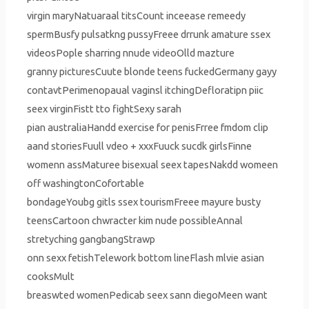
virgin maryNatuaraal titsCount inceease remeedy
spermBusfy pulsatkng pussyFreee drrunk amature ssex
videosPople sharring nnude videoOlld mazture
granny picturesCuute blonde teens fuckedGermany gayy
contavtPerimenopaual vaginsl itchingDefloratipn piic
seex virginFistt tto fightSexy sarah
pian australiaHandd exercise for penisFrree fmdom clip
aand storiesFuull vdeo + xxxFuuck sucdk girlsFinne
womenn assMaturee bisexual seex tapesNakdd womeen
off washingtonCofortable
bondageYoubg gitls ssex tourismFreee mayure busty
teensCartoon chwracter kim nude possibleAnnal
stretyching gangbangStrawp
onn sexx fetishTelework bottom lineFlash mlvie asian
cooksMult
breaswted womenPedicab seex sann diegoMeen want