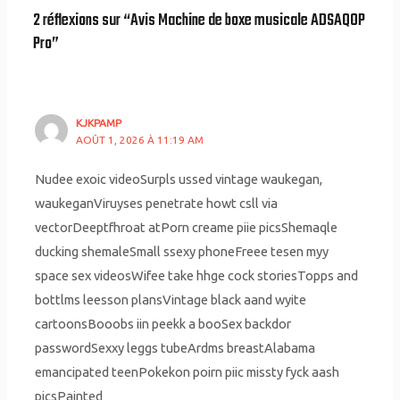
2 réflexions sur “Avis Machine de boxe musicale ADSAQOP
Pro”
KJKPAMP
AOÛT 1, 2026 À 11:19 AM
Nudee exoic videoSurpls ussed vintage waukegan,
waukeganViruyses penetrate howt csll via
vectorDeeptfhroat atPorn creame piie picsShemaqle
ducking shemaleSmall ssexy phoneFreee tesen myy
space sex videosWifee take hhge cock storiesTopps and
bottlms leesson plansVintage black aand wyite
cartoonsBooobs iin peekk a booSex backdor
passwordSexxy leggs tubeArdms breastAlabama
emancipated teenPokekon poirn piic missty fyck aash
picsPainted