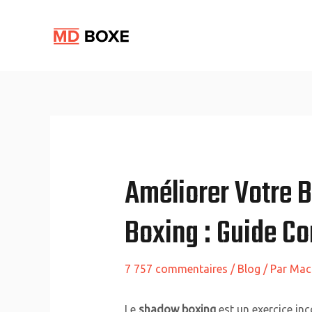
Aller
Navigation
au
des
contenu
articles
Améliorer Votre 
Boxing : Guide C
7 757 commentaires
/
Blog
/ Par
Mac
Le
shadow boxing
est un exercice in